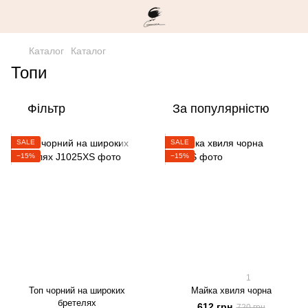
Каталог
Каталог
Топи
Фільтр
За популярністю
SALE
SALE
−15%
−15%
1
Топ чорний на широких
Майка хвиля чорна
бретелях
612 грн
720 грн