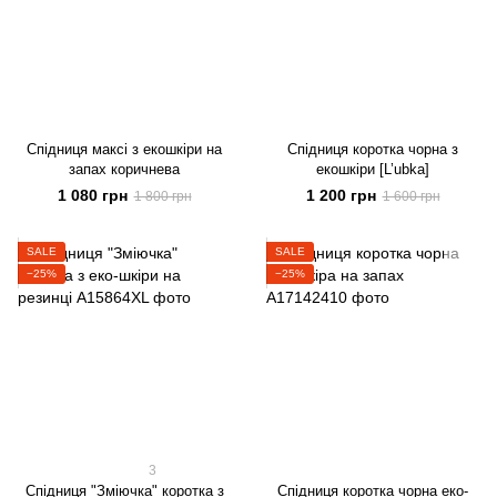
Спідниця максі з екошкіри на
Спідниця коротка чорна з
запах коричнева
екошкіри [L’ubka]
1 080 грн
1 200 грн
1 800 грн
1 600 грн
SALE
SALE
−25%
−25%
3
Спідниця "Зміючка" коротка з
Спідниця коротка чорна еко-