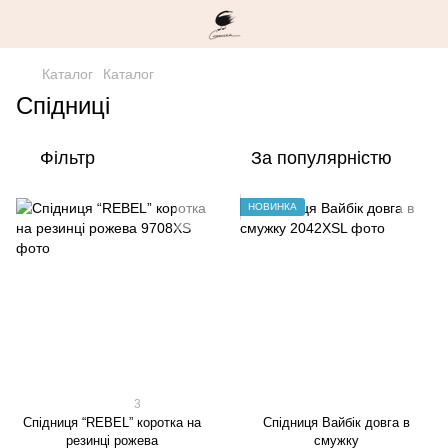
Каталог
Каталог
Спідниці
Фільтр
За популярністю
НОВИНКА
3
Спідниця “REBEL” коротка на
Спідниця Вайбік довга в
резинці рожева
смужку