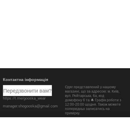
Контактна інформація
Одяг представлений у нашому
Передзвонити вам?
магазині, що за адресою: м. Київ,
вул. Рейтарська, 6а, код
https://t.me/gooska_wear
домофону 6 та 🔔 Графік роботи з
12:00-20:00 щодня. Також можете
manager.shogooska@gmail.com
попередньо записатись на
примірку.
Мапа проїзду