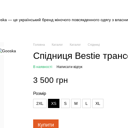
Головна
Каталог
Каталог
Спідниці
Спідниця Bestie тран
В наявності
Написати відгук
3 500 грн
Розмір
2XL
XS
S
M
L
XL
Купити