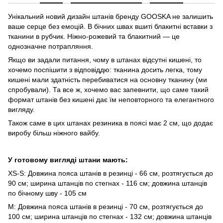
Унікальний новий дизайн штанів бренду GOOSKA не залишить
ваше серце без емоцій. В бічних швах вшиті блакитні вставки з
тканини в рубчик. Ніжно-рожевий та блакитний — це
однозначне потрапляння.
Якщо ви задали питання, чому в штанах відсутні кишені, то
хочемо поспішити з відповіддю: тканина досить легка, тому
кишені мали здатність перебиватися на основну тканину (ми
спробували). Та все ж, хочемо вас запевнити, що саме такий
формат штанів без кишені дає їм неповторного та елегантного
вигляду.
Також саме в цих штанах резиника в поясі має 2 см, що додає
виробу більш ніжного вайбу.
У готовому вигляді штани мають:
XS-S: Довжина пояса штанів в резинці - 66 см, розтягується до
90 см; ширина штанців по стегнах - 116 см; довжина штанців
по бічному шву - 105 см
М: Довжина пояса штанів в резинці - 70 см, розтягується до
100 см; ширина штанців по стегнах - 132 см; довжина штанців