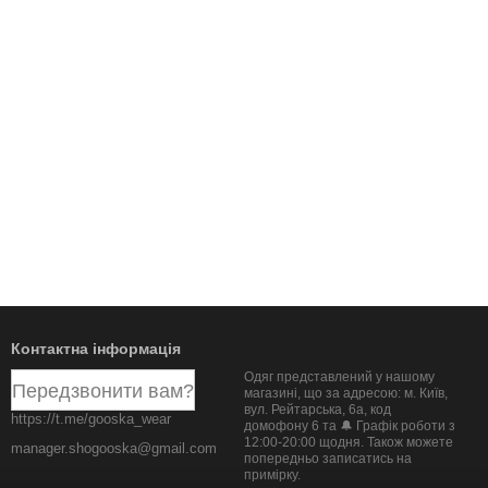
Контактна інформація
Одяг представлений у нашому
Передзвонити вам?
магазині, що за адресою: м. Київ,
вул. Рейтарська, 6а, код
https://t.me/gooska_wear
домофону 6 та 🔔 Графік роботи з
12:00-20:00 щодня. Також можете
manager.shogooska@gmail.com
попередньо записатись на
примірку.