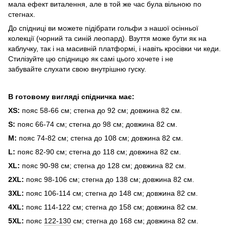
мала ефект виталення, але в той же час була вільною по
стегнах.
До спідниці ви можете підібрати гольфи з нашої осінньої
колекції (чорний та синій леопард). Взуття може бути як на
каблучку, так і на масивній платформі, і навіть кросівки чи кеди.
Стилізуйте цю спідницю як самі цього хочете і не
забувайте слухати свою внутрішню гуску.
В готовому вигляді спідничка має:
XS:
пояс 58-66 см; стегна до 92 см; довжина 82 см.
S:
пояс 66-74 см; стегна до 98 см; довжина 82 см.
M:
пояс 74-82 см; стегна до 108 см; довжина 82 см.
L:
пояс 82-90 см; стегна до 118 см; довжина 82 см.
XL:
пояс 90-98 см; стегна до 128 см; довжина 82 см.
2XL:
пояс 98-106 см; стегна до 138 см; довжина 82 см.
3XL:
пояс 106-114 см; стегна до 148 см; довжина 82 см.
4XL:
пояс 114-122 см; стегна до 158 см; довжина 82 см.
5XL:
пояс
122-130
см; стегна до 168 см; довжина 82 см.