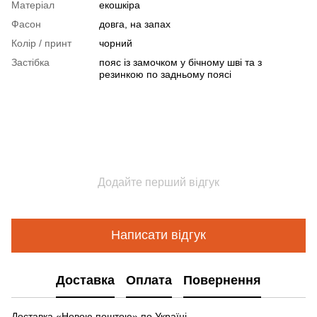
Матеріал
екошкіра
Фасон
довга, на запах
Колір / принт
чорний
Застібка
пояс із замочком у бічному шві та з
резинкою по задньому поясі
Додайте перший відгук
Написати відгук
Доставка
Оплата
Повернення
Доставка «Новою поштою» по Україні